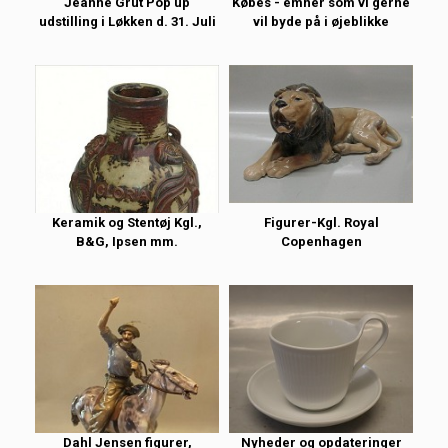
Jeanne Grut Pop up
Købes - emner som vi gerne
udstilling i Løkken d. 31. Juli
vil byde på i øjeblikke
Keramik og Stentøj Kgl.,
Figurer-Kgl. Royal
B&G, Ipsen mm.
Copenhagen
Dahl Jensen figurer,
Nyheder og opdateringer