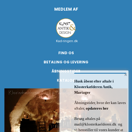
MEDLEM AF
Kad-ringen.dk
FIND OS
BETALING OG LEVERING
ÅBNINGSTIDER
×
KATALOG
Husk åbent efter aftale i
Klosterkælderen Antik,
Mariager
Åbningstider, hvor der kan laves
aftaler,
opdateres her
Besøg aftales på
mail@klosterkaelderen.dk
og
vi henstiller til vores kunder at